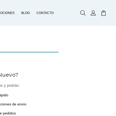
OCIONES
BLOG
CONTACTO
Buscar
Mi Cuenta
Mi Carr
 Nuevo?
os y podrás:
ápido
cciones de envío
de pedidos