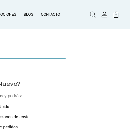
OCIONES
BLOG
CONTACTO
Buscar
Mi Cuenta
Mi Carr
 Nuevo?
os y podrás:
ápido
cciones de envío
de pedidos