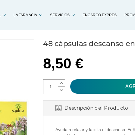
Buscar
A
LA FARMACIA
SERVICIOS
ENCARGO EXPRÉS
PROM
48 cápsulas descanso en
8,50 €
AUMENTAR
CANTIDAD:
DISMINUIR
CANTIDAD:
Descripción del Producto
Ayuda a relajar y facilita el descanso. En