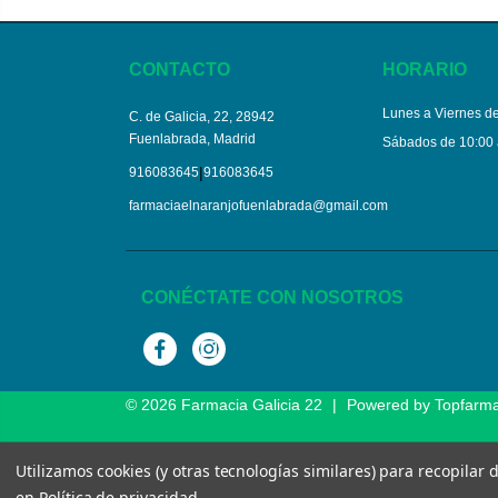
CONTACTO
HORARIO
Lunes a Viernes de
C. de Galicia, 22, 28942
Fuenlabrada, Madrid
Sábados de 10:00 
|
916083645
916083645
farmaciaelnaranjofuenlabrada@gmail.com
CONÉCTATE CON NOSOTROS
Facebook
Instagram
© 2026
Farmacia Galicia 22
|
Powered by
Topfarm
Utilizamos cookies (y otras tecnologías similares) para recopilar
en
Política de privacidad
.