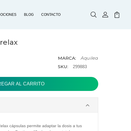
OCIONES
BLOG
CONTACTO
Buscar
Mi Cuenta
Mi Carr
relax
MARCA:
Aquilea
SKU:
299883
Relax cápsulas permite adaptar la dosis a tus