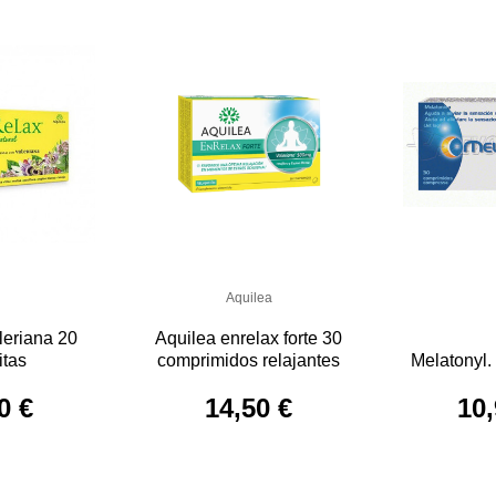
Aquilea
leriana 20
Aquilea enrelax forte 30
itas
comprimidos relajantes
Melatonyl.
0 €
14,50 €
10,