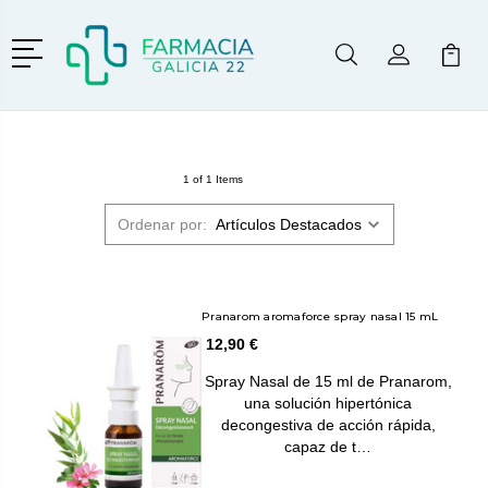
Menú
Buscar
Mi Cuenta
Mi Ca
Buscar
1 of 1 Items
Ordenar por:
Pranarom aromaforce spray nasal 15 mL
12,90 €
Spray Nasal de 15 ml de Pranarom,
una solución hipertónica
decongestiva de acción rápida,
capaz de t…