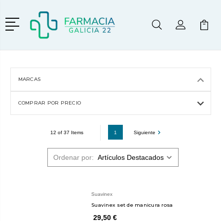
Menú
Buscar
Mi Cuenta
Mi Ca
Buscar
MARCAS
COMPRAR POR PRECIO
1
Siguiente
12 of 37 Items
Ordenar por:
Suavinex
Suavinex set de manicura rosa
29,50 €