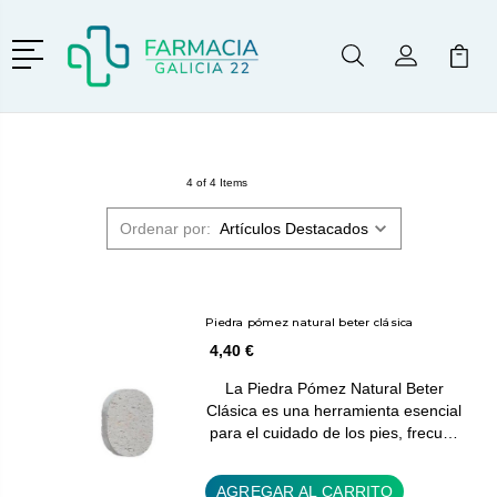
Menú
Buscar
Mi Cuenta
Mi Ca
Buscar
4 of 4 Items
Ordenar por:
Piedra pómez natural beter clásica
4,40 €
La Piedra Pómez Natural Beter
Clásica es una herramienta esencial
para el cuidado de los pies, frecu…
AGREGAR AL CARRITO