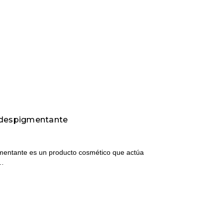
o despigmentante
mentante es un producto cosmético que actúa
a…