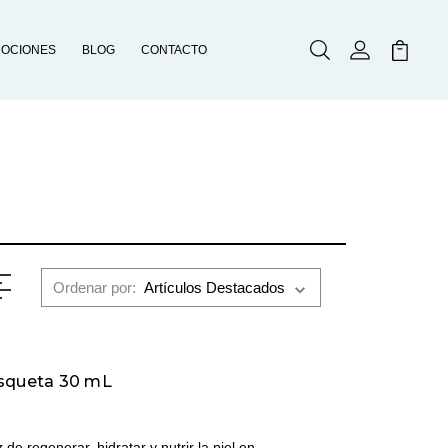
OCIONES
BLOG
CONTACTO
Buscar
Mi Cuenta
Mi Carr
Ordenar por:
osqueta 30 mL
e regenerar, hidratar y nutrir la piel en