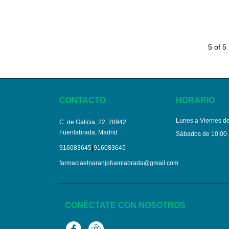
5 of 5
CONTACTO
HORARIO
Lunes a Viernes de
C. de Galicia, 22, 28942
Fuenlabrada, Madrid
Sábados de 10:00 
|
916083645
916083645
farmaciaelnaranjofuenlabrada@gmail.com
CONÉCTATE CON NOSOTROS