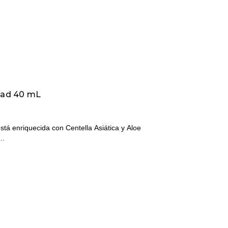
dad 40 mL
tá enriquecida con Centella Asiática y Aloe
a…