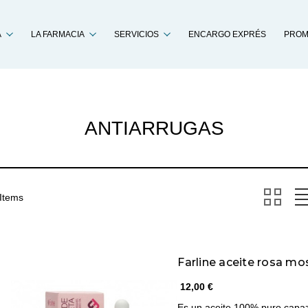
Buscar
A
LA FARMACIA
SERVICIOS
ENCARGO EXPRÉS
PROM
ANTIARRUGAS
 Items
Farline aceite rosa m
12,00 €
Es un aceite 100% puro capaz d