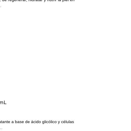
…
 mL
tante a base de ácido glicólico y células
i…