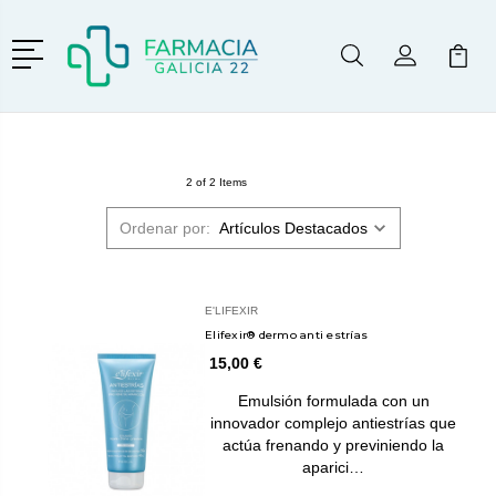
Menú
Buscar
Mi Cuenta
Mi Ca
Buscar
2 of 2 Items
Ordenar por:
E'LIFEXIR
Elifexir® dermo anti estrías
15,00 €
Emulsión formulada con un
innovador complejo antiestrías que
actúa frenando y previniendo la
aparici…