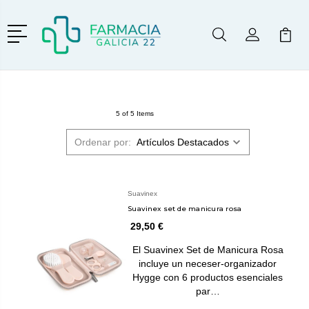
Menú
Buscar
Mi Cuenta
Mi Ca
Buscar
5 of 5 Items
Ordenar por:
Suavinex
Suavinex set de manicura rosa
29,50 €
El Suavinex Set de Manicura Rosa
incluye un neceser-organizador
Hygge con 6 productos esenciales
par…