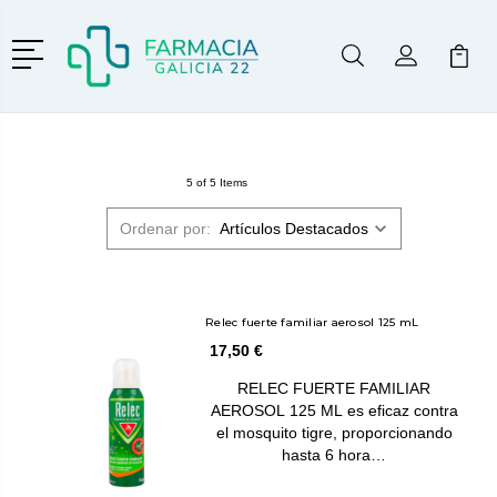
Menú
Buscar
Mi Cuenta
Mi Ca
Buscar
5 of 5 Items
Ordenar por:
Relec fuerte familiar aerosol 125 mL
17,50 €
RELEC FUERTE FAMILIAR
AEROSOL 125 ML es eficaz contra
el mosquito tigre, proporcionando
hasta 6 hora…