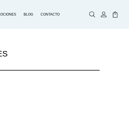
OCIONES
BLOG
CONTACTO
Buscar
Mi Cuenta
Mi Carr
ES