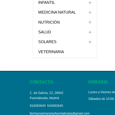
INFANTIL
MEDICINA NATURAL
NUTRICIÓN
SALUD
SOLARES
VETERINARIA
CONTACTO
HORARIO
Lunes a Viernes de
C. de Galicia, 22, 28942
Fuenlabrada, Madrid
Sábados de 10:00 
|
916083645
916083645
farmaciaelnaranjofuenlabrada@gmail.com