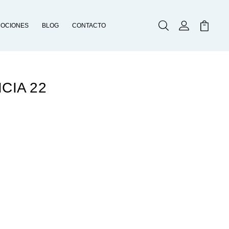
OCIONES
BLOG
CONTACTO
Buscar
Mi Cuenta
Mi Carr
CIA 22