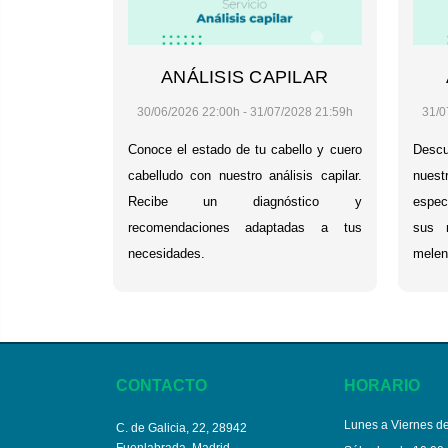
ANÁLISIS CAPILAR
30/06/2026 22:00h - 31/07/2028 21:59h
31/0
Conoce el estado de tu cabello y cuero
Descu
cabelludo con nuestro análisis capilar.
nuestr
Recibe un diagnóstico y
espec
recomendaciones adaptadas a tus
sus 
necesidades.
melen
CONTACTO
HORARIO
Lunes a Viernes de
C. de Galicia, 22, 28942