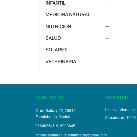
INFANTIL
MEDICINA NATURAL
NUTRICIÓN
SALUD
SOLARES
VETERINARIA
CONTACTO
HORARIO
Lunes a Viernes de
C. de Galicia, 22, 28942
Fuenlabrada, Madrid
Sábados de 10:00 
|
916083645
916083645
farmaciaelnaranjofuenlabrada@gmail.com