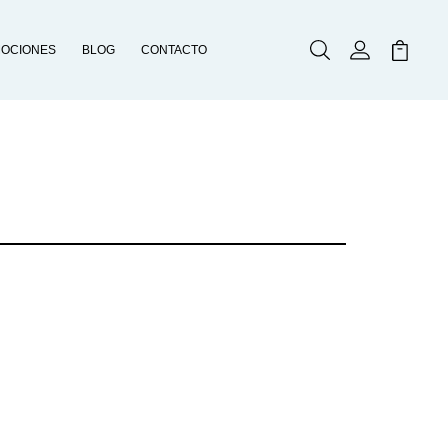
OCIONES
BLOG
CONTACTO
Buscar
Mi Cuenta
Mi Carr