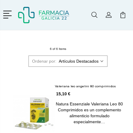
Menú
Buscar
Mi Cuenta
Mi Ca
Buscar
6 of 6 Items
Ordenar por:
Valeriana leo angelini 80 comprimidos
15,10 €
Natura Essenziale Valeriana Leo 80
Comprimidos es un complemento
alimenticio formulado
especialmente…