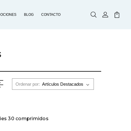
OCIONES
BLOG
CONTACTO
Buscar
Mi Cuenta
Mi Carr
S
Ordenar por:
ies 30 comprimidos