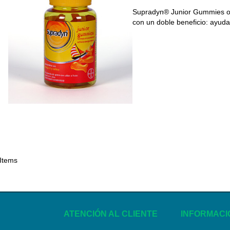
Supradyn® Junior Gummies of
con un doble beneficio: ayud
 Items
ATENCIÓN AL CLIENTE
INFORMACI