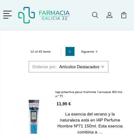
Menú
Buscar
Mi Cuenta
Mi Ca
Buscar
1
Siguiente
12 of 45 Items
Ordenar por:
Iap pharma pour homme 1 envase 150 mL
nº 71
11,95 €
La esencia del verano y la
naturaleza está en IAP Perfume
Hombre Nº71 150ml. Esta esencia
combina a …