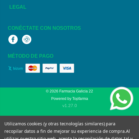
LEGAL
CONÉCTATE CON NOSOTROS
Facebook
Instagram
MÉTODO DE PAGO
© 2026
Farmacia Galicia 22
Powered by
Topfarma
v1.27.0
Utilizamos cookies (y otras tecnologías similares) para
recopilar datos a fin de mejorar su experiencia de compra.
Al
utilizar nuestro sitio web, acepta la recopilación de datos tal y