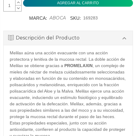
AUMENTAR
CANTIDAD:
DISMINUIR
CANTIDAD:
ABOCA
MARCA:
SKU:
169283
Descripción del Producto
Melilax aúna una acción evacuante con una acción
protectora y lenitiva de la mucosa rectal. La doble acción de
Melilax se obtiene gracias a
PROMELAXIN
, un complejo de
mieles de néctar de melaza cuidadosamente seleccionadas
y elaboradas en función de su contenido en monosacáridos,
polisacáridos y melanoidinas, enriquecido con la fracción
polisacarídica del Aloe y la Malva. Melilax ejerce una acción
evacuante, induciendo un estímulo fisiológico y equilibrado
de activación de la defecación. Melilax, además, gracias a
sus propiedades similares a las del moco y a su viscosidad,
protege la mucosa rectal durante el paso de las heces.
Estas propiedades especiales, junto con su acción
antioxidante, confieren al producto la capacidad de proteger
y suavizar la mucosa.