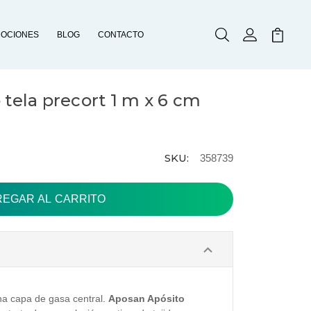
OCIONES
BLOG
CONTACTO
Buscar
Mi Cuenta
Mi Carr
tela precort 1 m x 6 cm
SKU:
358739
na capa de gasa central.
Aposan Apósito