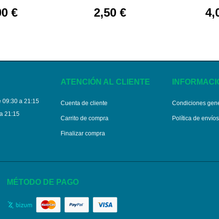
x 10 m
pack 10 ap
00 €
2,50 €
4,
ATENCIÓN AL CLIENTE
INFORMACI
 09:30 a 21:15
Cuenta de cliente
Condiciones gen
a 21:15
Carrito de compra
Política de envío
Finalizar compra
MÉTODO DE PAGO