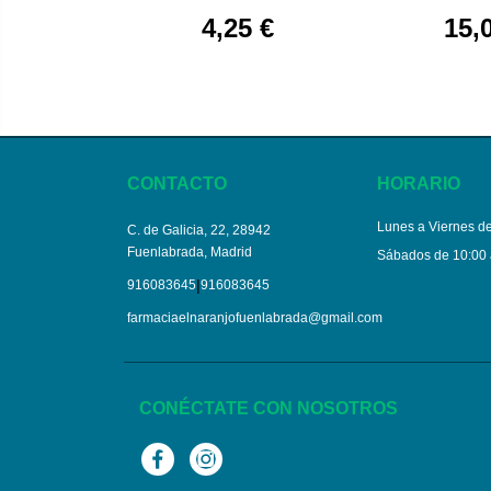
apósito estéril 10 x 10
10 cm 
4,25 €
15,
CONTACTO
HORARIO
Lunes a Viernes de
C. de Galicia, 22, 28942
Fuenlabrada, Madrid
Sábados de 10:00 
|
916083645
916083645
farmaciaelnaranjofuenlabrada@gmail.com
CONÉCTATE CON NOSOTROS
Facebook
Instagram