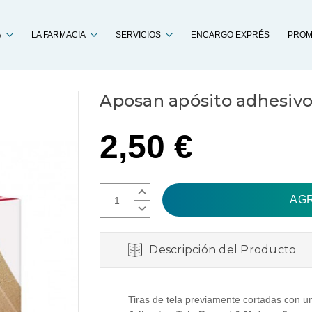
Buscar
A
LA FARMACIA
SERVICIOS
ENCARGO EXPRÉS
PROM
Aposan apósito adhesivo 
2,50 €
AUMENTAR
CANTIDAD:
DISMINUIR
CANTIDAD:
Descripción del Producto
Tiras de tela previamente cortadas con u