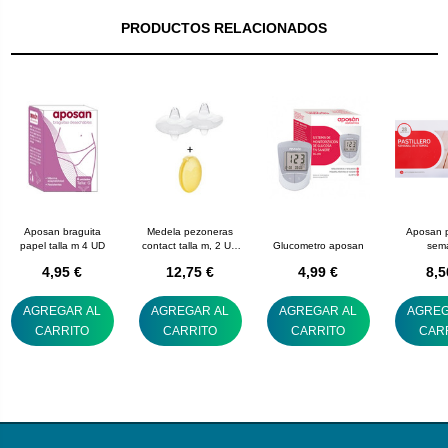
PRODUCTOS RELACIONADOS
Aposan braguita
Medela pezoneras
Aposan p
papel talla m 4 UD
contact talla m, 2 UD
Glucometro aposan
sem
+ estuche
4,95 €
12,75 €
4,99 €
8,5
AGREGAR AL
AGREGAR AL
AGREGAR AL
AGREG
CARRITO
CARRITO
CARRITO
CAR