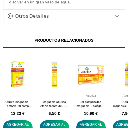
disolver en un gran vaso de agua.
Otros Detalles
PRODUCTOS RELACIONADOS
Aquilea
Aqu
Aquilea magnesio +
Magnesio aquilea
30 comprimidos
Aqu
potasio 28 comp
efervescente 300 mg
magnesio + colágeno
magnesio+
efervescentes
14 comp eferv
aquilea
compr
12,23 €
6,50 €
10,90 €
7,9
AGREGAR AL
AGREGAR AL
AGREGAR AL
AGREG