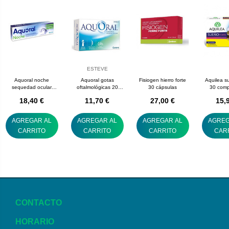
ESTEVE
Aquoral noche
Aquoral gotas
Fisiogen hierro forte
Aquilea s
sequedad ocular
oftalmológicas 20
30 cápsulas
30 comp
pomada 5 g
monodosis
18,40 €
11,70 €
27,00 €
15,
AGREGAR AL
AGREGAR AL
AGREGAR AL
AGREG
CARRITO
CARRITO
CARRITO
CAR
CONTACTO
HORARIO