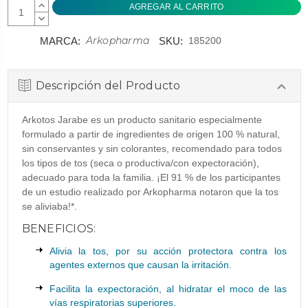
AUMENTAR
CANTIDAD:
DISMINUIR
CANTIDAD:
Arkopharma
MARCA:
SKU:
185200
Descripción del Producto
Arkotos Jarabe es un producto sanitario especialmente
formulado a partir de ingredientes de origen 100 % natural,
sin conservantes y sin colorantes, recomendado para todos
los tipos de tos (seca o productiva/con expectoración),
adecuado para toda la familia. ¡El 91 % de los participantes
de un estudio realizado por Arkopharma notaron que la tos
se aliviaba!*.
BENEFICIOS:
Alivia la tos, por su acción protectora contra los
agentes externos que causan la irritación.
Facilita la expectoración, al hidratar el moco de las
vías respiratorias superiores.