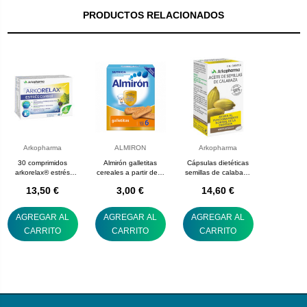
PRODUCTOS RELACIONADOS
Arkopharma
ALMIRON
Arkopharma
30 comprimidos
Almirón galletitas
Cápsulas dietéticas
arkorelax® estrés
cereales a partir de 6
semillas de calabaza
arkopharma
meses 180 g
arkopharma
13,50 €
3,00 €
14,60 €
AGREGAR AL
AGREGAR AL
AGREGAR AL
CARRITO
CARRITO
CARRITO