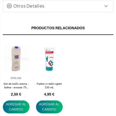
Otros Detalles
PRODUCTOS RELACIONADOS
FARLINE
Gel de baño avena -
Farline cr talón agriet
farline - envase 750
150 mL
mL.
2,50 €
4,95 €
AGREGAR AL
AGREGAR AL
CARRITO
CARRITO