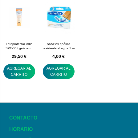
Fotoprotector isdin
Salvelox apósito
SPF-50+ gel-crema
resistente al agua 1 m
250 mL
29,50 €
4,00 €
AGREGAR AL
AGREGAR AL
CARRITO
CARRITO
CONTACTO
HORARIO