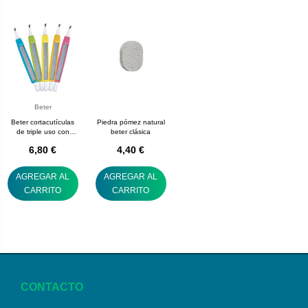
Beter
Beter cortacutículas
Piedra pómez natural
de triple uso con
beter clásica
bajapieles y lima
6,80 €
4,40 €
AGREGAR AL
AGREGAR AL
CARRITO
CARRITO
CONTACTO