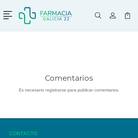
Menú
Buscar
Mi Cuenta
Mi Ca
Buscar
Comentarios
Es necesario registrarse para publicar comentarios.
CONTACTO