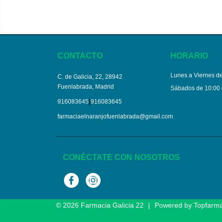
CONTACTO
HORARIO
Lunes a Viernes de
C. de Galicia, 22, 28942
Fuenlabrada, Madrid
Sábados de 10:00 
|
916083645
916083645
farmaciaelnaranjofuenlabrada@gmail.com
CONÉCTATE CON NOSOTROS
Facebook
Instagram
© 2026
Farmacia Galicia 22
|
Powered by
Topfarm