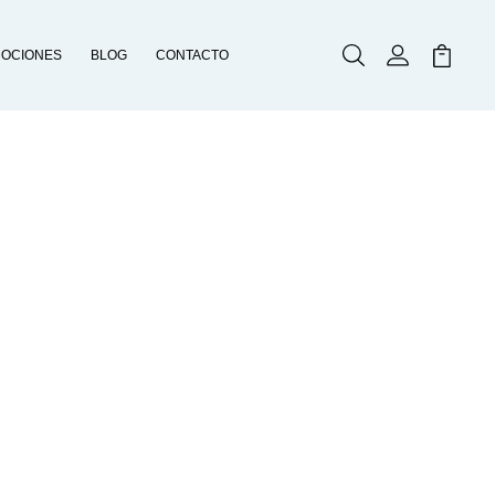
OCIONES
BLOG
CONTACTO
Buscar
Mi Cuenta
Mi Carr