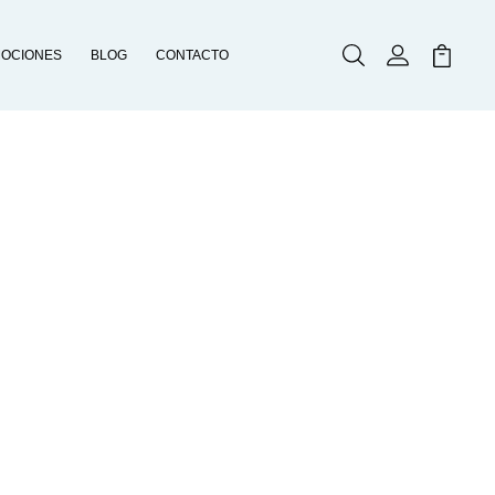
OCIONES
BLOG
CONTACTO
Buscar
Mi Cuenta
Mi Carr