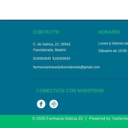
CONTACTO
HORARIO
Lunes a Viernes de
C. de Galicia, 22, 28942
Fuenlabrada, Madrid
Sábados de 10:00 
|
916083645
916083645
farmaciaelnaranjofuenlabrada@gmail.com
CONÉCTATE CON NOSOTROS
Facebook
Instagram
© 2026
Farmacia Galicia 22
|
Powered by
Topfarm