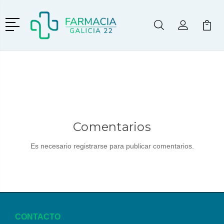
Menú
Buscar
Mi Cuenta
Mi Ca
Buscar
Comentarios
Es necesario registrarse para publicar comentarios.
CONTACTO