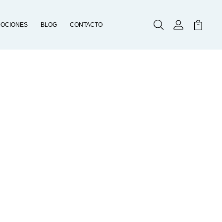
OCIONES
BLOG
CONTACTO
Buscar
Mi Cuenta
Mi Carr