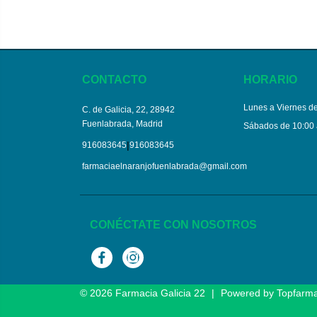
CONTACTO
HORARIO
Lunes a Viernes de
C. de Galicia, 22, 28942
Fuenlabrada, Madrid
Sábados de 10:00 
|
916083645
916083645
farmaciaelnaranjofuenlabrada@gmail.com
CONÉCTATE CON NOSOTROS
Facebook
Instagram
© 2026
Farmacia Galicia 22
|
Powered by
Topfarm