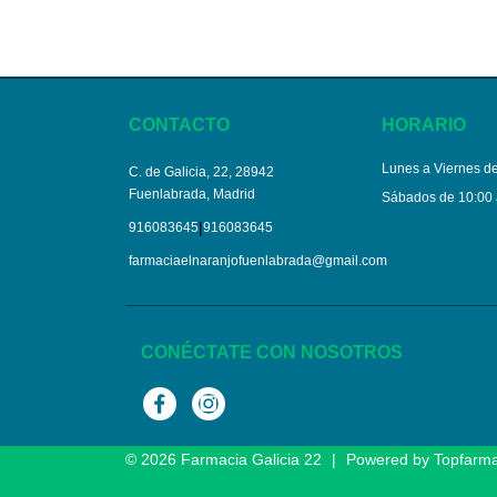
CONTACTO
HORARIO
Lunes a Viernes de
C. de Galicia, 22, 28942
Fuenlabrada, Madrid
Sábados de 10:00 
|
916083645
916083645
farmaciaelnaranjofuenlabrada@gmail.com
CONÉCTATE CON NOSOTROS
Facebook
Instagram
© 2026
Farmacia Galicia 22
|
Powered by
Topfarm