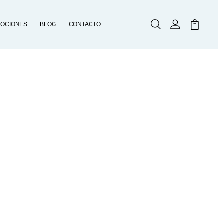
OCIONES
BLOG
CONTACTO
Buscar
Mi Cuenta
Mi Carr