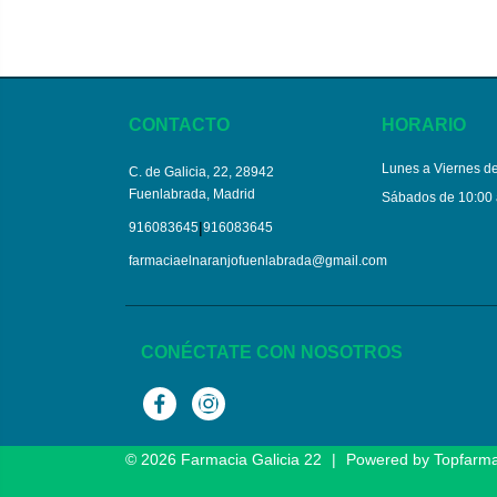
CONTACTO
HORARIO
Lunes a Viernes de
C. de Galicia, 22, 28942
Fuenlabrada, Madrid
Sábados de 10:00 
|
916083645
916083645
farmaciaelnaranjofuenlabrada@gmail.com
CONÉCTATE CON NOSOTROS
Facebook
Instagram
© 2026
Farmacia Galicia 22
|
Powered by
Topfarm