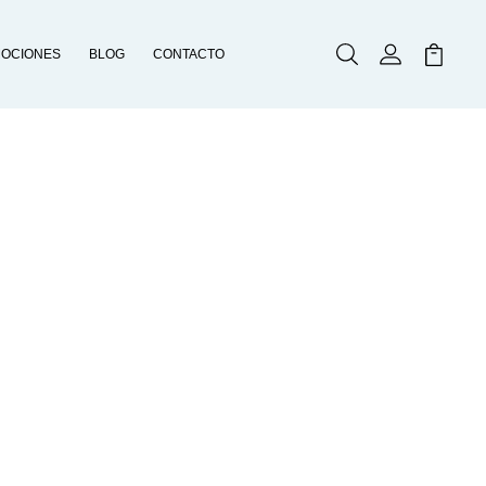
OCIONES
BLOG
CONTACTO
Buscar
Mi Cuenta
Mi Carr