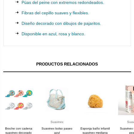
Púas del peine con extremos redondeados.
Fibras del cepillo suaves y flexibles.
Diseño decorado con dibujos de pajaritos.
Disponible en azul, rosa y blanco.
PRODUCTOS RELACIONADOS
Suavinex
Suav
Broche con cadena
Suavinex bolso paseo
Esponja baño infantil
Suavinex 
suavinex decorado
azul
suavinex mediana
pe