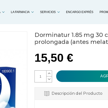
Buscar
A
LA FARMACIA
SERVICIOS
ENCARGO EXPRÉS
PROM
Dorminatur 1.85 mg 30 
prolongada (antes mela
15,50 €
AUMENTAR
CANTIDAD:
DISMINUIR
CANTIDAD:
Descripción del Producto