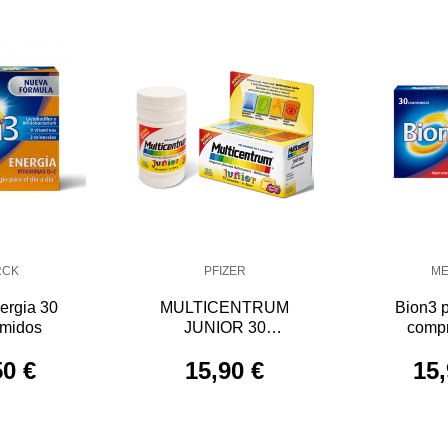
RCK
PFIZER
M
ergia 30
MULTICENTRUM
Bion3 p
imidos
JUNIOR 30
comp
COMPRIMIDOS
50 €
15,90 €
15,