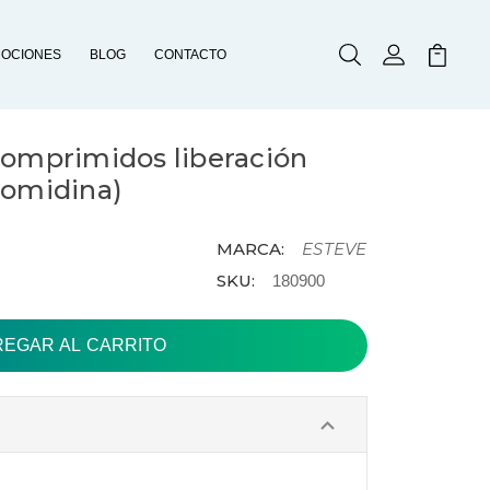
OCIONES
BLOG
CONTACTO
Buscar
Mi Cuenta
Mi Carr
comprimidos liberación
tomidina)
MARCA:
ESTEVE
SKU:
180900