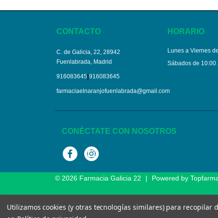
CONTACTO
HORARIO
Lunes a Viernes de
C. de Galicia, 22, 28942
Fuenlabrada, Madrid
Sábados de 10:00 
|
916083645
916083645
farmaciaelnaranjofuenlabrada@gmail.com
CONÉCTATE CON NOSOTROS
Facebook
Instagram
© 2026
Farmacia Galicia 22
|
Powered by
Topfarm
Utilizamos cookies (y otras tecnologías similares) para recopilar