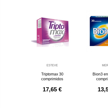
ESTEVE
ME
Triptomax 30
Bion3 en
comprimidos
compr
17,65 €
13,