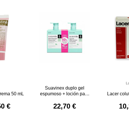
L
Suavinex duplo gel
 crema 50 mL
espumoso + loción pack
Lacer colu
500 mL + 500 mL
50 €
22,70 €
10,