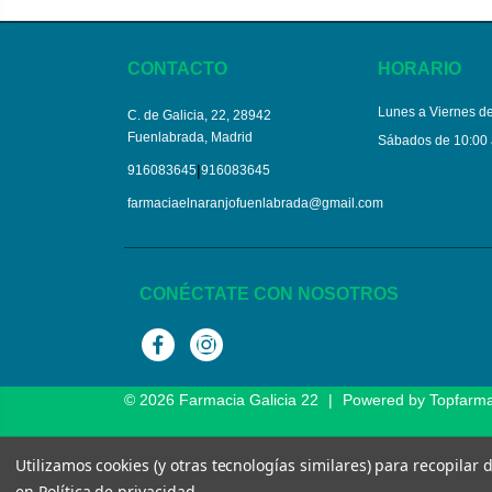
CONTACTO
HORARIO
Lunes a Viernes de
C. de Galicia, 22, 28942
Fuenlabrada, Madrid
Sábados de 10:00 
|
916083645
916083645
farmaciaelnaranjofuenlabrada@gmail.com
CONÉCTATE CON NOSOTROS
Facebook
Instagram
© 2026
Farmacia Galicia 22
|
Powered by
Topfarm
Utilizamos cookies (y otras tecnologías similares) para recopilar
en
Política de privacidad
.