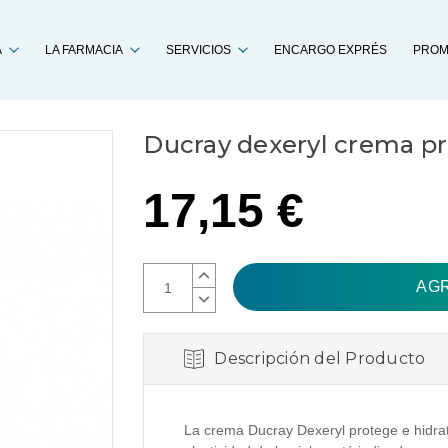
Buscar
A
LA FARMACIA
SERVICIOS
ENCARGO EXPRÉS
PROM
Ducray dexeryl crema p
17,15 €
AUMENTAR
CANTIDAD:
DISMINUIR
CANTIDAD:
Descripción del Producto
La crema Ducray Dexeryl protege e hidrat