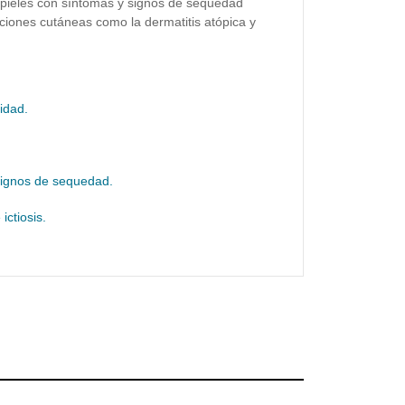
ra pieles con síntomas y signos de sequedad
cciones cutáneas como la dermatitis atópica y
didad.
 signos de sequedad.
ictiosis.