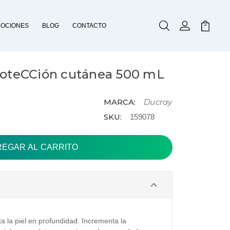
OCIONES
BLOG
CONTACTO
Buscar
Mi Cuenta
Mi Carr
roteCCión cutánea 500 mL
MARCA:
Ducray
SKU:
159078
a la piel en profundidad. Incrementa la