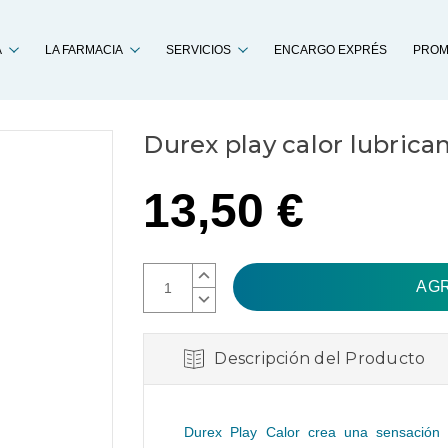
Buscar
A
LA FARMACIA
SERVICIOS
ENCARGO EXPRÉS
PROM
Durex play calor lubrica
13,50 €
AUMENTAR
CANTIDAD:
DISMINUIR
CANTIDAD:
Descripción del Producto
Durex Play Calor crea una sensación