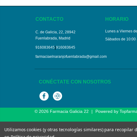
CONTACTO
HORARIO
Lunes a Viernes de
C. de Galicia, 22, 28942
Fuenlabrada, Madrid
Sábados de 10:00 
|
916083645
916083645
farmaciaelnaranjofuenlabrada@gmail.com
CONÉCTATE CON NOSOTROS
Facebook
Instagram
© 2026
Farmacia Galicia 22
|
Powered by
Topfarm
Utilizamos cookies (y otras tecnologías similares) para recopilar
en
Política de privacidad
.