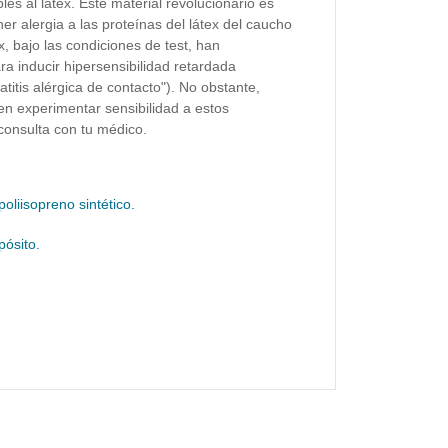
s al látex. Este material revolucionario es
r alergia a las proteínas del látex del caucho
x, bajo las condiciones de test, han
a inducir hipersensibilidad retardada
atitis alérgica de contacto"). No obstante,
en experimentar sensibilidad a estos
consulta con tu médico.
poliisopreno sintético.
ósito.