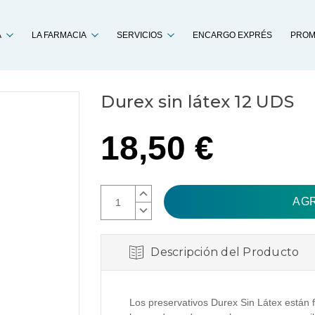
Buscar
A
LA FARMACIA
SERVICIOS
ENCARGO EXPRÉS
PROM
Durex sin látex 12 UDS
18,50 €
AUMENTAR
CANTIDAD:
DISMINUIR
CANTIDAD:
Descripción del Producto
Los preservativos Durex Sin Látex están fa