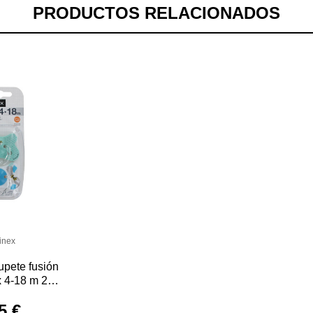
PRODUCTOS RELACIONADOS
inex
upete fusión
x 4-18 m 2
DS
5 €