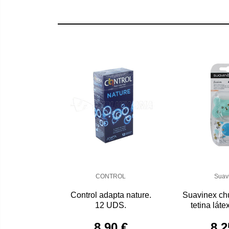
CONTROL
Suav
Control adapta nature.
Suavinex ch
12 UDS.
tetina láte
U
8,90 €
8,2