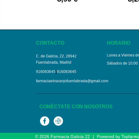
CONTACTO
HORARIO
Lunes a Viernes de
C. de Galicia, 22, 28942
Fuenlabrada, Madrid
Sábados de 10:00 
|
916083645
916083645
farmaciaelnaranjofuenlabrada@gmail.com
CONÉCTATE CON NOSOTROS
Facebook
Instagram
© 2026
Farmacia Galicia 22
|
Powered by
Topfarm