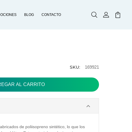
OCIONES
BLOG
CONTACTO
Buscar
Mi Cuenta
Mi Carr
SKU:
169921
bricados de poliisopreno sintético, lo que los