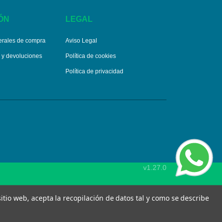
ÓN
LEGAL
erales de compra
Aviso Legal
s y devoluciones
Política de cookies
Política de privacidad
v1.27.0
 sitio web, acepta la recopilación de datos tal y como se describe