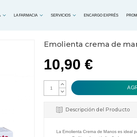
Buscar
A
LA FARMACIA
SERVICIOS
ENCARGO EXPRÉS
PROM
Emolienta crema de ma
10,90 €
AUMENTAR
CANTIDAD:
DISMINUIR
CANTIDAD:
Descripción del Producto
La Emolienta Crema de Manos es ideal pa