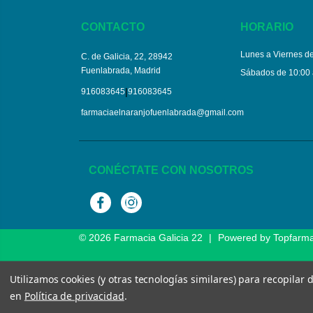
CONTACTO
HORARIO
Lunes a Viernes de
C. de Galicia, 22, 28942
Fuenlabrada, Madrid
Sábados de 10:00 
|
916083645
916083645
farmaciaelnaranjofuenlabrada@gmail.com
CONÉCTATE CON NOSOTROS
Facebook
Instagram
© 2026
Farmacia Galicia 22
|
Powered by
Topfarm
Utilizamos cookies (y otras tecnologías similares) para recopilar
en
Política de privacidad
.