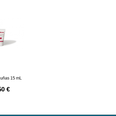
 uñas 15 mL
50 €