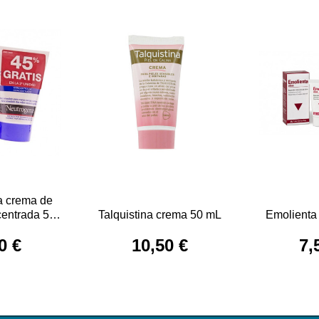
a crema de
entrada 50
Talquistina crema 50 mL
Emolienta
2 U
0 €
10,50 €
7,