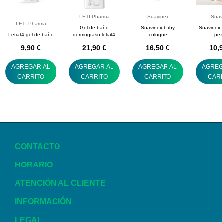
LETI Pharma
Suavinex
Suav
LETI Pharma
Gel de baño
Suavinex baby
Suavinex 
Letiat4 gel de baño
dermograso letiat4
cologne
pe
9,90 €
21,90 €
16,50 €
10,
AGREGAR AL
AGREGAR AL
AGREGAR AL
AGREG
CARRITO
CARRITO
CARRITO
CAR
CONTACTO
HORARIO
ATENCIÓN AL CLIENTE
INFORMACIÓN
LEGAL