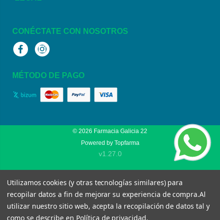
CONÉCTATE CON NOSOTROS
Facebook
Instagram
MÉTODO DE PAGO
© 2026
Farmacia Galicia 22
Powered by
Topfarma
v1.27.0
Utilizamos cookies (y otras tecnologías similares) para
recopilar datos a fin de mejorar su experiencia de compra.
Al
utilizar nuestro sitio web, acepta la recopilación de datos tal y
como se describe en
Política de privacidad
.