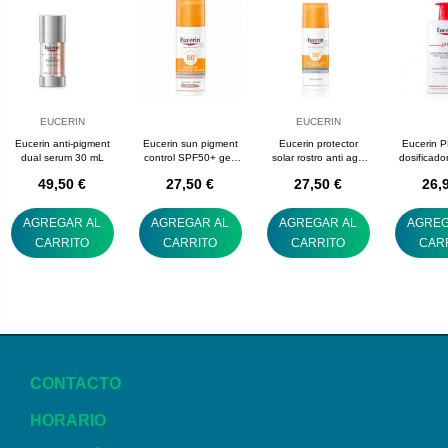
EUCERIN
EUCERIN
Eucerin anti-pigment
Eucerin sun pigment
Eucerin protector
Eucerin P
dual serum 30 mL
control SPF50+ gel-
solar rostro anti age
dosificad
crema color
SPF50
49,50 €
27,50 €
27,50 €
26,
hiperpigmentación 50
mL
AGREGAR AL
AGREGAR AL
AGREGAR AL
AGREG
CARRITO
CARRITO
CARRITO
CAR
CONTACTO
HORARIO