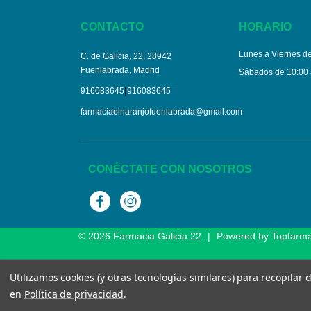
CONTACTO
HORARIO
Lunes a Viernes de
C. de Galicia, 22, 28942
Fuenlabrada, Madrid
Sábados de 10:00 
|
916083645
916083645
farmaciaelnaranjofuenlabrada@gmail.com
CONÉCTATE CON NOSOTROS
Facebook
Instagram
© 2026
Farmacia Galicia 22
|
Powered by
Topfarm
Utilizamos cookies (y otras tecnologías similares) para recopilar
en
Política de privacidad
.