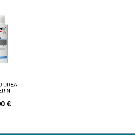
Ú UREA
ERIN
90 €