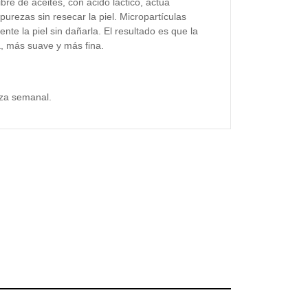
libre de aceites, con ácido láctico, actúa
purezas sin resecar la piel. Micropartículas
nte la piel sin dañarla. El resultado es que la
a, más suave y más fina.
ieza semanal.