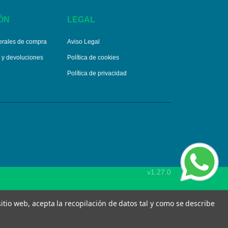
ÓN
LEGAL
erales de compra
Aviso Legal
s y devoluciones
Política de cookies
Política de privacidad
v1.27.0
 sitio web, acepta la recopilación de datos tal y como se describe