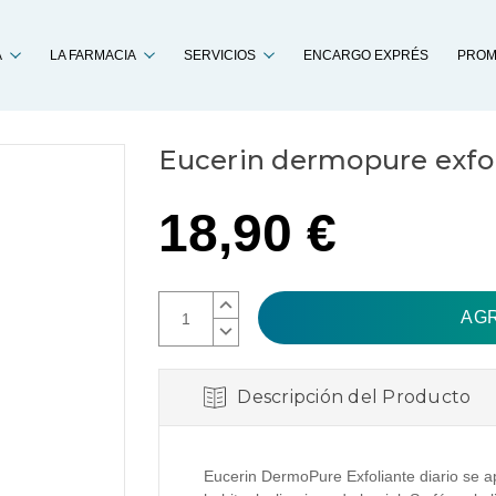
Buscar
A
LA FARMACIA
SERVICIOS
ENCARGO EXPRÉS
PROM
Eucerin dermopure exfo
18,90 €
AUMENTAR
CANTIDAD:
DISMINUIR
CANTIDAD:
Descripción del Producto
Eucerin DermoPure Exfoliante diario se 