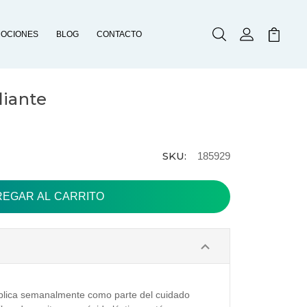
OCIONES
BLOG
CONTACTO
Buscar
Mi Cuenta
Mi Carr
liante
SKU:
185929
aplica semanalmente como parte del cuidado