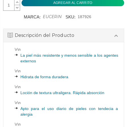
AUMENTAR
CANTIDAD:
DISMINUIR
CANTIDAD:
EUCERIN
MARCA:
SKU:
187926
Descripción del Producto
\r\n
La piel más resistente y menos sensible a los agentes
externos
\r\n
Hidrata de forma duradera
\r\n
Loción de textura ultraligera. Rápida absorción
\r\n
Apto para el uso diario de pieles con tendecia a
alergia
\r\n