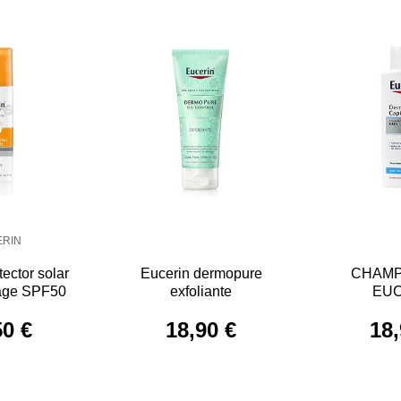
ERIN
ector solar
Eucerin dermopure
CHAMP
i age SPF50
exfoliante
EUC
50 €
18,90 €
18,