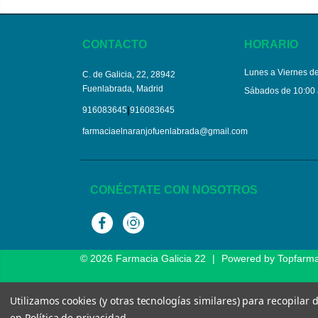
CONTACTO
HORARIO
Lunes a Viernes de
C. de Galicia, 22, 28942
Fuenlabrada, Madrid
Sábados de 10:00 
|
916083645
916083645
farmaciaelnaranjofuenlabrada@gmail.com
CONÉCTATE CON NOSOTROS
Facebook
Instagram
© 2026
Farmacia Galicia 22
|
Powered by
Topfarm
Utilizamos cookies (y otras tecnologías similares) para recopilar
en
Política de privacidad
.