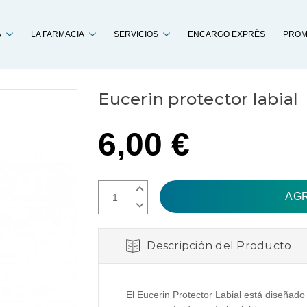
Buscar
A
LA FARMACIA
SERVICIOS
ENCARGO EXPRÉS
PROM
Eucerin protector labial
6,00 €
AUMENTAR
CANTIDAD:
DISMINUIR
CANTIDAD:
Descripción del Producto
El Eucerin Protector Labial está diseñado 