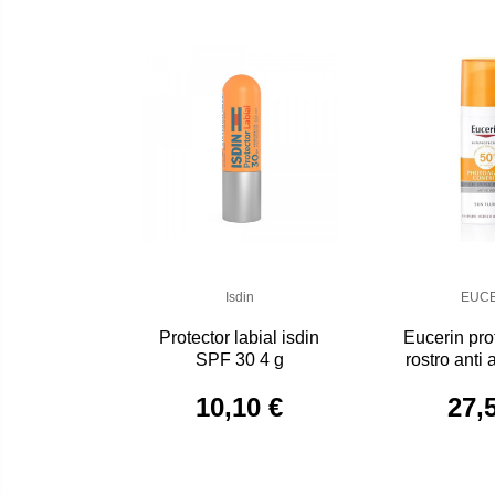
Isdin
EUC
Protector labial isdin
Eucerin prot
SPF 30 4 g
rostro ant
10,10 €
27,