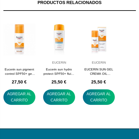
PRODUCTOS RELACIONADOS
EUCERIN
EUCERIN
Eucerin sun pigment
Eucerin sun hydro
EUCERIN SUN GEL
control SPF50+ gel-
protect SPF50+ fluido
CREMA OIL
crema color
facial ultra light 50 mL
CONTROL DRY
27,50 €
25,50 €
25,50 €
hiperpigmentación 50
TOUCH FACE FPS
mL
50+
AGREGAR AL
AGREGAR AL
AGREGAR AL
CARRITO
CARRITO
CARRITO