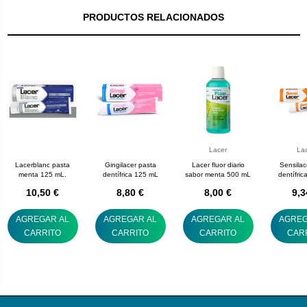
PRODUCTOS RELACIONADOS
Lacer
La
Lacerblanc pasta
Gingilacer pasta
Lacer fluor diario
Sensilac
menta 125 mL.
dentífrica 125 mL
sabor menta 500 mL
dentífri
lami
10,50 €
8,80 €
8,00 €
9,3
AGREGAR AL
AGREGAR AL
AGREGAR AL
AGREG
CARRITO
CARRITO
CARRITO
CAR