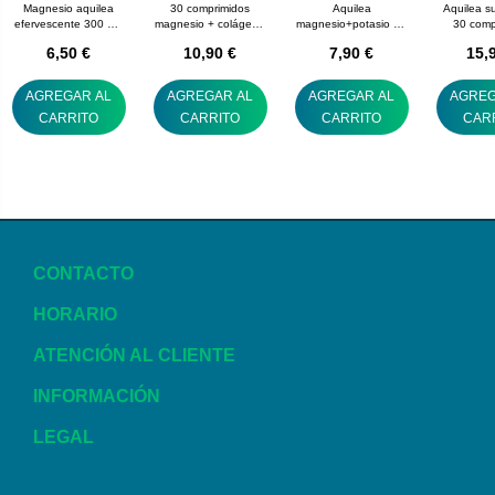
Magnesio aquilea
30 comprimidos
Aquilea
Aquilea s
efervescente 300 mg
magnesio + colágeno
magnesio+potasio 14
30 comp
14 comp eferv
aquilea
comprimidos
6,50 €
10,90 €
7,90 €
15,
AGREGAR AL
AGREGAR AL
AGREGAR AL
AGREG
CARRITO
CARRITO
CARRITO
CAR
CONTACTO
HORARIO
ATENCIÓN AL CLIENTE
INFORMACIÓN
LEGAL