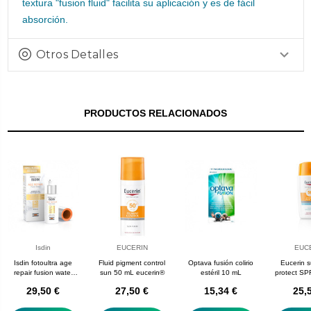
textura "fusion fluid" facilita su aplicación y es de fácil
absorción.
Otros Detalles
PRODUCTOS RELACIONADOS
Isdin
EUCERIN
EUC
Isdin fotoultra age
Fluid pigment control
Optava fusión colirio
Eucerin 
repair fusion water
sun 50 mL eucerin®
estéril 10 mL
protect SP
SPF 50 50 mL
facial ultra
29,50 €
27,50 €
15,34 €
25,