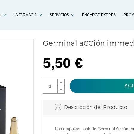
Buscar
A
LA FARMACIA
SERVICIOS
ENCARGO EXPRÉS
PROM
Germinal aCCión immedia
5,50 €
AUMENTAR
CANTIDAD:
DISMINUIR
CANTIDAD:
Descripción del Producto
Las ampollas flash de Germinal Acción I