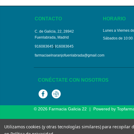
CONTACTO
HORARIO
Lunes a Viernes de
C. de Galicia, 22, 28942
Fuenlabrada, Madrid
Sábados de 10:00 
|
916083645
916083645
farmaciaelnaranjofuenlabrada@gmail.com
CONÉCTATE CON NOSOTROS
Facebook
Instagram
© 2026
Farmacia Galicia 22
|
Powered by
Topfarm
Utilizamos cookies (y otras tecnologías similares) para recopilar
en
Política de privacidad
.