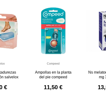
elox
Compeed
itadurezas
Ampollas en la planta
Ns melato
ón salvelox
del pie compeed
mg 
0 €
11,50 €
13,