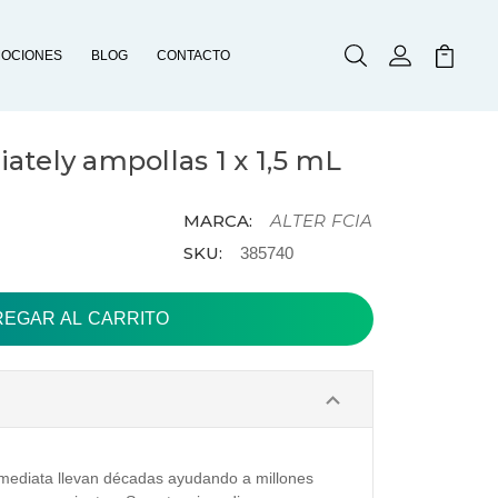
OCIONES
BLOG
CONTACTO
Buscar
Mi Cuenta
Mi Carr
tely ampollas 1 x 1,5 mL
MARCA:
ALTER FCIA
SKU:
385740
nmediata llevan décadas ayudando a millones