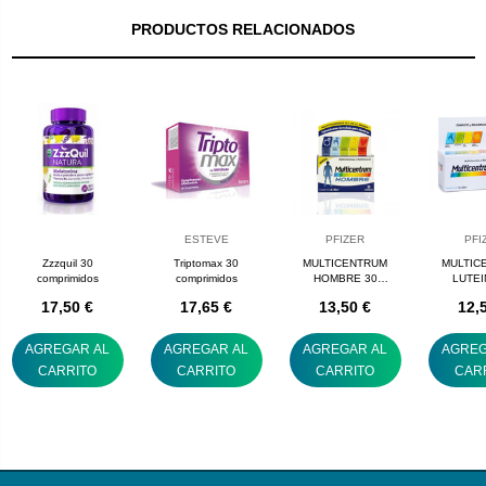
PRODUCTOS RELACIONADOS
ESTEVE
PFIZER
PFI
Zzzquil 30
Triptomax 30
MULTICENTRUM
MULTIC
comprimidos
comprimidos
HOMBRE 30
LUTEI
COMPRIMIDOS
COMPR
17,50 €
17,65 €
13,50 €
12,
AGREGAR AL
AGREGAR AL
AGREGAR AL
AGREG
CARRITO
CARRITO
CARRITO
CAR