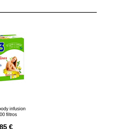
body infusion
00 filtros
85 €