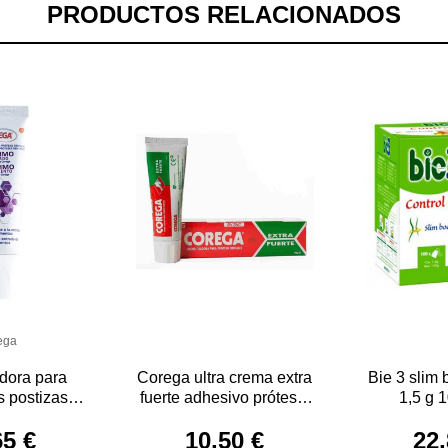
PRODUCTOS RELACIONADOS
ega
adora para
Corega ultra crema extra
Bie 3 slim 
s postizas
fuerte adhesivo prótesis
1,5 g 1
llado 40 g
dental 40 g
65 €
10,50 €
22,
ega