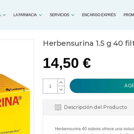
Buscar
A
LA FARMACIA
SERVICIOS
ENCARGO EXPRÉS
PROM
Herbensurina 1.5 g 40 fil
14,50 €
AUMENTAR
CANTIDAD:
DISMINUIR
CANTIDAD:
Descripción del Producto
Herbensurina 40 sobres ofrece una soluci