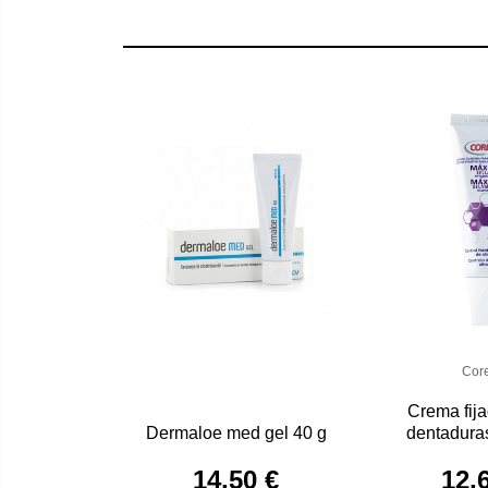
Cor
Crema fij
Dermaloe med gel 40 g
dentadura
máximo se
14,50 €
12,
cor