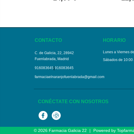
CONTACTO
HORARIO
Lunes a Viernes de
C. de Galicia, 22, 28942
Fuenlabrada, Madrid
Sábados de 10:00 
|
916083645
916083645
farmaciaelnaranjofuenlabrada@gmail.com
CONÉCTATE CON NOSOTROS
Facebook
Instagram
© 2026
Farmacia Galicia 22
|
Powered by
Topfarm